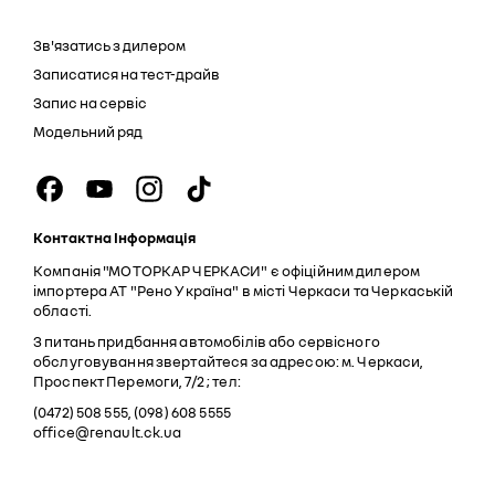
Зв'язатись з дилером
Записатися на тест-драйв
Запис на сервіс
Модельний ряд
Контактна Інформація
Компанія "МОТОРКАР ЧЕРКАСИ" є офіційним дилером
імпортера АТ "Рено Україна" в місті Черкаси та Черкаській
області.
З питань придбання автомобілів або сервісного
обслуговування звертайтеся за адресою: м. Черкаси,
Проспект Перемоги, 7/2 ; тел:
(0472) 508 555, (098) 608 5555
office@renault.ck.ua