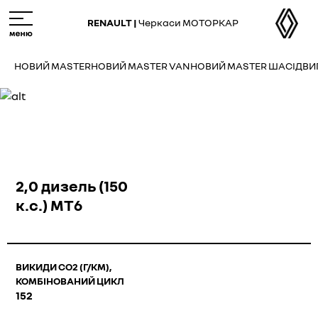
Skip
M
to
e
RENAULT |
Черкаси МОТОРКАР
main
n
content
u
НОВИЙ MASTER
НОВИЙ MASTER VAN
НОВИЙ MASTER ШАСІ
ДВИ
2,0 дизель (150
к.с.) МТ6
ВИКИДИ СО2 (Г/КМ),
КОМБІНОВАНИЙ ЦИКЛ
152