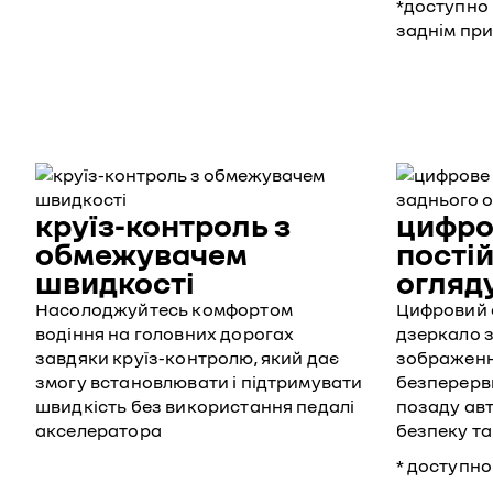
*доступно п
заднім пр
круїз-контроль з
цифро
обмежувачем
пості
швидкості
огляду
Насолоджуйтесь комфортом
Цифровий 
водіння на головних дорогах
дзеркало з
завдяки круїз-контролю, який дає
зображенн
змогу встановлювати і підтримувати
безперерв
швидкість без використання педалі
позаду ав
акселератора
безпеку т
* доступно