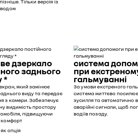
ізніше. Тільки версія із
иводом
ве дзеркало
система допом
йного заднього
при екстреном
 *
гальмуванні
екран, який замінює
За умови екстреного гал
аднього виду та передає
система миттєво посилює
я з камери. Забезпечує
зусилля та автоматично 
ну видимість простору
аварійні сигнали, щоб п
томобіля, підвищуючи
водіїв позаду.
а комфорт
 як опція