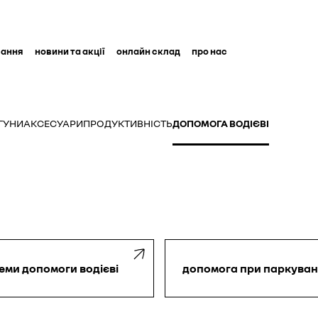
вання
новини та акції
онлайн склад
про нас
ГУНИ
АКСЕСУАРИ
ПРОДУКТИВНІСТЬ
ДОПОМОГА ВОДІЄВІ
еми допомоги водієві
допомога при паркуван