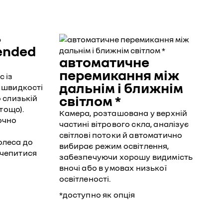
ended
автоматичне
перемикання між
 із
дальнім і ближнім
а швидкості
світлом *
о слизькій
 тощо).
Камера, розташована у верхній
очно
частині вітрового скла, аналізує
світлові потоки й автоматично
олеса до
вибирає режим освітлення,
зчепитися
забезпечуючи хорошу видимість
вночі або в умовах низької
освітленості.
*доступно як опція