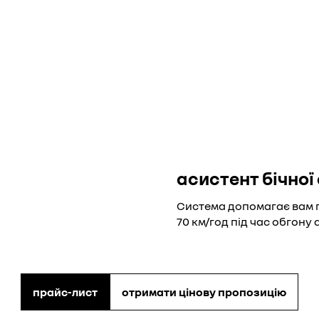
асистент бічної 
Система допомагає вам п
70 км/год під час обгону 
прайс-лист
отримати цінову пропозицію