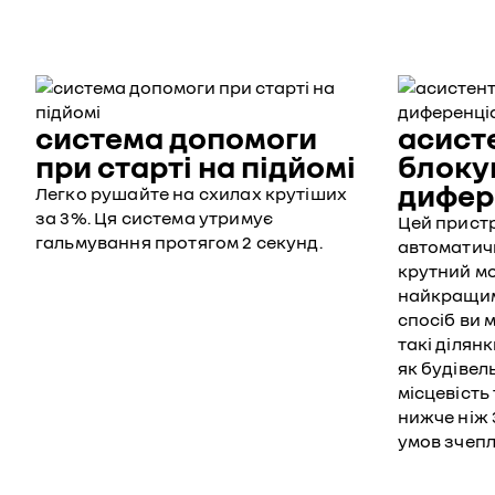
система допомоги
асист
при старті на підйомі
блоку
дифер
Легко рушайте на схилах крутіших
за 3%. Ця система утримує
Цей пристр
гальмування протягом 2 секунд.
автоматич
крутний мо
найкращим
спосіб ви
такі ділян
як будівел
місцевість
нижче ніж 
умов зчепл