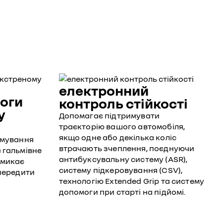
електронний
оги
контроль стійкості
у
Допомагає підтримувати
траєкторію вашого автомобіля,
якщо одне або декілька коліс
ьмування
втрачають зчеплення, поєднуючи
 гальмівне
антибуксувальну систему (ASR),
вмикає
систему підкеровування (CSV),
опередити
технологію Extended Grip та систему
допомоги при старті на підйомі.