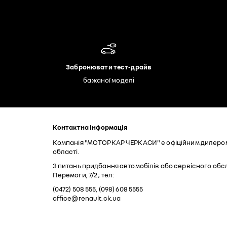
Забронювати тест-драйв
бажаної моделі
Контактна Інформація
Компанія "МОТОРКАР ЧЕРКАСИ" є офіційним дилером і
області.
З питань придбання автомобілів або сервісного обс
Перемоги, 7/2 ; тел:
(0472) 508 555, (098) 608 5555
office@renault.ck.ua