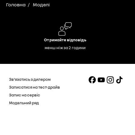
Головна
Моделі
Отримайте відповідь
менш ніж за 2 години
Зв'язатись з дилером
Записатися на тест-драйв
Запис на сервіс
Модельний ряд