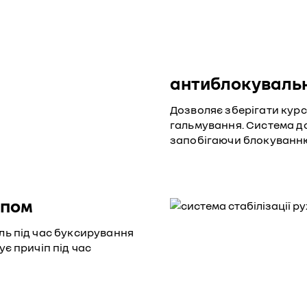
антиблокувальн
Дозволяє зберігати курсо
гальмування. Система до
запобігаючи блокуванню
епом
ль під час буксирування
є причіп під час