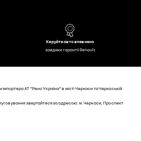
Керуйте авто впевнено
завдяки гарантії Renault
мпортера АТ "Рено Україна" в місті Черкаси та Черкаській
луговування звертайтеся за адресою: м. Черкаси, Проспект