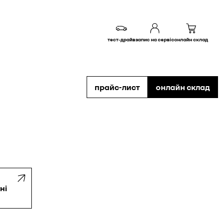
тест-драйв
запис на сервіс
онлайн склад
прайс-лист
онлайн склад
ні