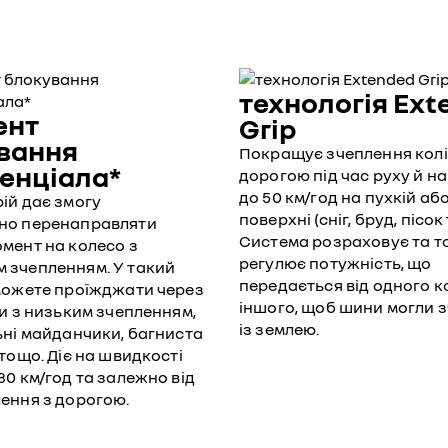
технологія Ext
ент
Grip
вання
Покращує зчеплення коліс
енціала*
дорогою під час руху й н
до 50 км/год на пухкій аб
ій дає змогу
поверхні (сніг, бруд, пісок
но перенаправляти
Система розраховує та т
мент на колесо з
регулює потужність, що
 зчепленням. У такий
передається від одного к
 можете проїжджати через
іншого, щоб шини могли 
ки з низьким зчепленням,
із землею.
ьні майданчики, багниста
 тощо. Діє на швидкості
30 км/год та залежно від
ення з дорогою.