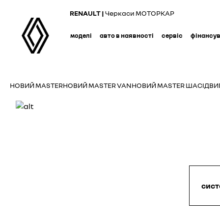
Skip
RENAULT |
Черкаси МОТОРКАР
to
main
моделі
авто в наявності
сервіс
фінансу
content
НОВИЙ MASTER
НОВИЙ MASTER VAN
НОВИЙ MASTER ШАСІ
ДВИ
сист