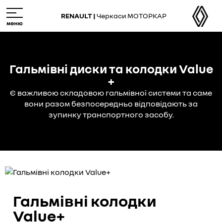
Skip
M
to
e
RENAULT |
Черкаси МОТОРКАР
main
n
content
u
Гальмівні диски та колодки Value
+
Є важливою складовою гальмівної системи та саме
вони разом безпосередньо відповідають за
зупинку транспортного засобу.
Гальмівні колодки
Value+