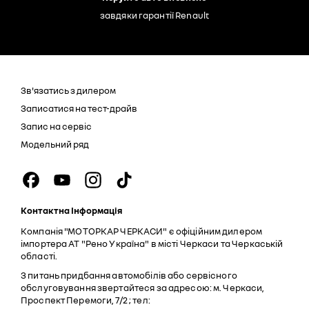
завдяки гарантії Renault
Зв'язатись з дилером
Записатися на тест-драйв
Запис на сервіс
Модельний ряд
Контактна Інформація
Компанія "МОТОРКАР ЧЕРКАСИ" є офіційним дилером
імпортера АТ "Рено Україна" в місті Черкаси та Черкаській
області.
З питань придбання автомобілів або сервісного
обслуговування звертайтеся за адресою: м. Черкаси,
Проспект Перемоги, 7/2 ; тел: